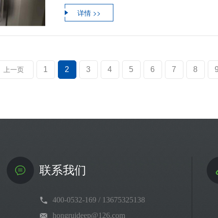
详情 >>
1
2
3
4
5
6
7
8
上一页
联系我们
400-0532-169 / 13675325138
hongruideep@126.com