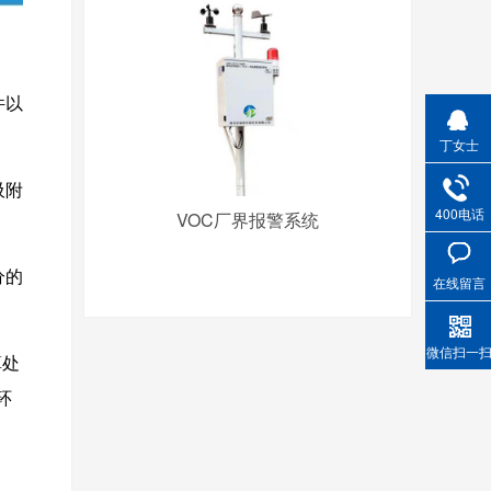
件以
丁女士
吸附
400电话
VOC厂界报警系统
分的
在线留言
微信扫一
算处
环